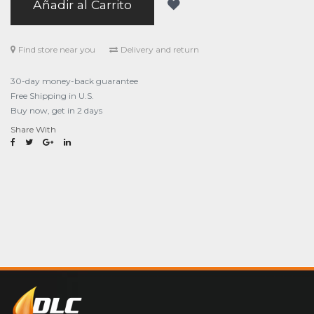
Añadir al Carrito
Find store near you
Delivery and return
30-day money-back guarantee
Free Shipping in U.S.
Buy now, get in 2 days
Share With